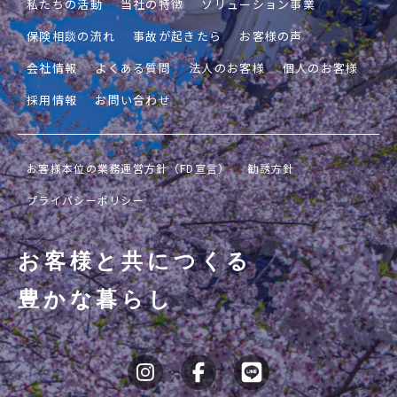
私たちの活動
当社の特徴
ソリューション事業
保険相談の流れ
事故が起きたら
お客様の声
会社情報
よくある質問
法人のお客様
個人のお客様
採用情報
お問い合わせ
お客様本位の業務運営方針（FD宣言）
勧誘方針
プライバシーポリシー
お客様と共につくる
豊かな暮らし