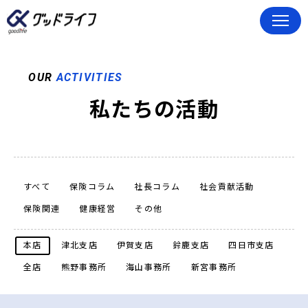
OUR
ACTIVITIES
私たちの活動
すべて
保険コラム
社長コラム
社会貢献活動
保険関連
健康経営
その他
本店
津北支店
伊賀支店
鈴鹿支店
四日市支店
全店
熊野事務所
海山事務所
新宮事務所