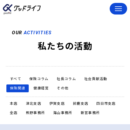
OUR
ACTIVITIES
私たちの活動
すべて
保険コラム
社長コラム
社会貢献活動
保険関連
健康経営
その他
本店
津北支店
伊賀支店
鈴鹿支店
四日市支店
全店
熊野事務所
海山事務所
新宮事務所